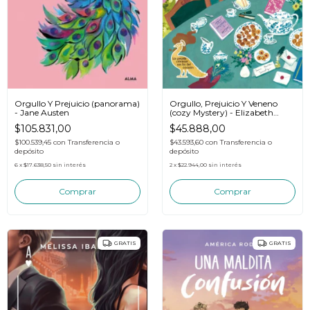
Orgullo, Prejuicio Y Veneno
Orgullo Y Prejuicio (panorama)
(cozy Mystery) - Elizabeth
- Jane Austen
Blake
$45.888,00
$105.831,00
$43.593,60
con
Transferencia o
$100.539,45
con
Transferencia o
depósito
depósito
2
x
$22.944,00
sin interés
6
x
$17.638,50
sin interés
GRATIS
GRATIS