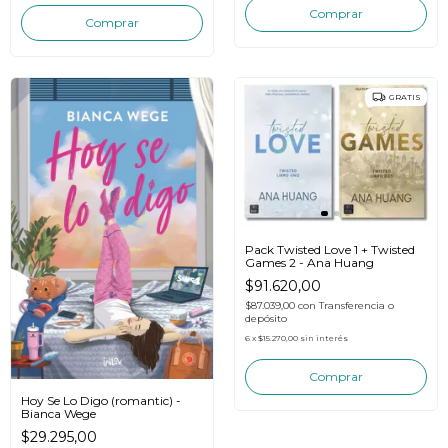
GRATIS
Pack Twisted Love 1 + Twisted
Games 2 - Ana Huang
$91.620,00
$87.039,00
con
Transferencia o
depósito
6
x
$15.270,00
sin interés
Hoy Se Lo Digo (romantic) -
Bianca Wege
$29.295,00