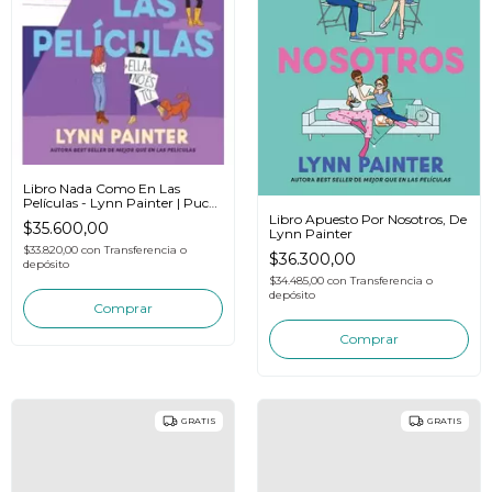
Libro Nada Como En Las
Películas - Lynn Painter | Puck
2025
Libro Apuesto Por Nosotros, De
$35.600,00
Lynn Painter
$33.820,00
con
Transferencia o
$36.300,00
depósito
$34.485,00
con
Transferencia o
depósito
GRATIS
GRATIS