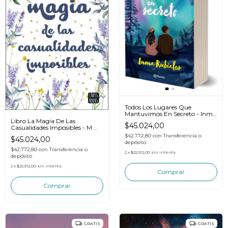
Todos Los Lugares Que
Mantuvimos En Secreto - Inma
Rubiales
Libro La Magia De Las
$45.024,00
Casualidades Imposibles - M.
Martínez
$42.772,80
con
Transferencia o
$45.024,00
depósito
$42.772,80
con
Transferencia o
2
x
$22.512,00
sin interés
depósito
2
x
$22.512,00
sin interés
GRATIS
GRATIS