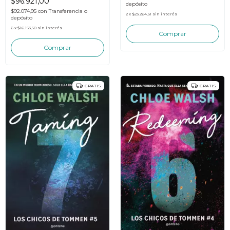
$96.921,00
depósito
$92.074,95
con
Transferencia o
2
x
$23.264,51
sin interés
depósito
6
x
$16.153,50
sin interés
GRATIS
GRATIS