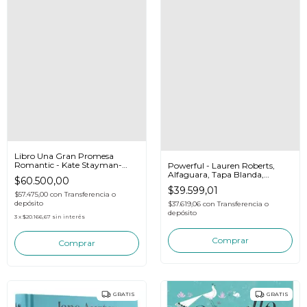
Libro Una Gran Promesa
Romantic - Kate Stayman-
Powerful - Lauren Roberts,
london
Alfaguara, Tapa Blanda,
$60.500,00
Español
$39.599,01
$57.475,00
con
Transferencia o
depósito
$37.619,06
con
Transferencia o
depósito
3
x
$20.166,67
sin interés
GRATIS
GRATIS