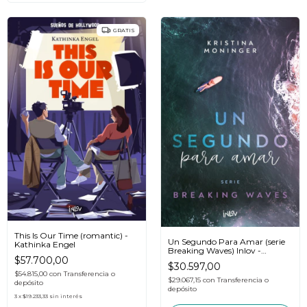
GRATIS
This Is Our Time (romantic) -
Un Segundo Para Amar (serie
Kathinka Engel
Breaking Waves) Inlov -
$57.700,00
Moninger
$30.597,00
$54.815,00
con
Transferencia o
$29.067,15
con
Transferencia o
depósito
depósito
3
x
$19.233,33
sin interés