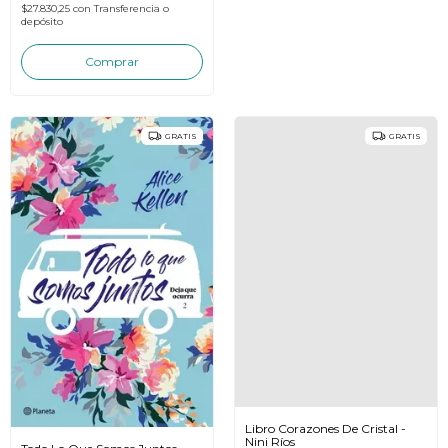
$27.830,25
con
Transferencia o
depósito
GRATIS
GRATIS
Libro Corazones De Cristal -
Nini Ríos