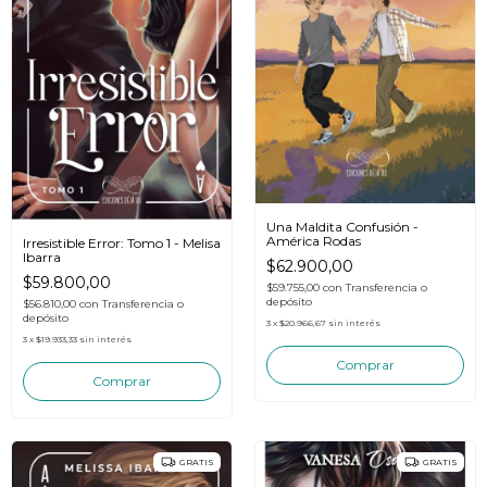
Una Maldita Confusión -
América Rodas
Irresistible Error: Tomo 1 - Melisa
Ibarra
$62.900,00
$59.800,00
$59.755,00
con
Transferencia o
depósito
$56.810,00
con
Transferencia o
depósito
3
x
$20.966,67
sin interés
3
x
$19.933,33
sin interés
GRATIS
GRATIS