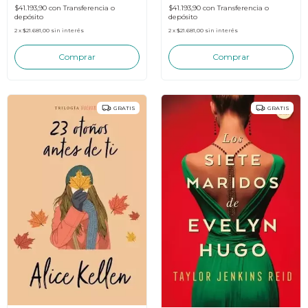
$41.193,90
con
Transferencia o
$41.193,90
con
Transferencia o
depósito
depósito
2
x
$21.681,00
sin interés
2
x
$21.681,00
sin interés
GRATIS
GRATIS