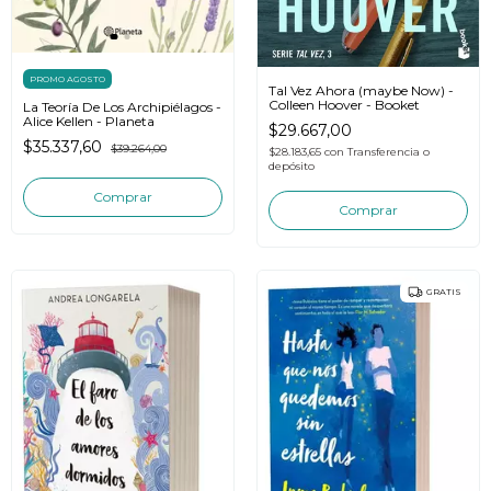
PROMO AGOSTO
Tal Vez Ahora (maybe Now) -
Colleen Hoover - Booket
La Teoría De Los Archipiélagos -
Alice Kellen - Planeta
$29.667,00
$35.337,60
$39.264,00
$28.183,65
con
Transferencia o
depósito
GRATIS