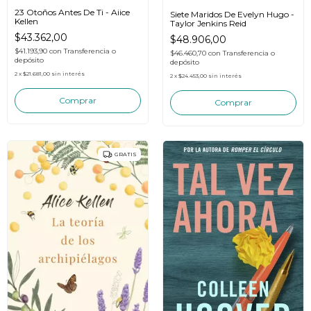
23 Otoños Antes De Ti - Aiice
Siete Maridos De Evelyn Hugo -
Kellen
Taylor Jenkins Reid
$43.362,00
$48.906,00
$41.193,90
con
Transferencia o
$46.460,70
con
Transferencia o
depósito
depósito
2
x
$21.681,00
sin interés
2
x
$24.453,00
sin interés
GRATIS