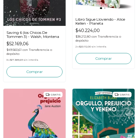
Libro Sigue Lloviendo - Alice
Kellen - Planeta
$40.224,00
Saving 6 (los Chicos De
Tommen 3) - Walsh, Montena
$38.212,80
con
Transferencia o
depósito
$52.169,06
2
x
$20.112,00
sin interés
$49.560,61
con
Transferencia o
depósito
3
x
$17.389,69
sin interés
GRATIS
GRATIS