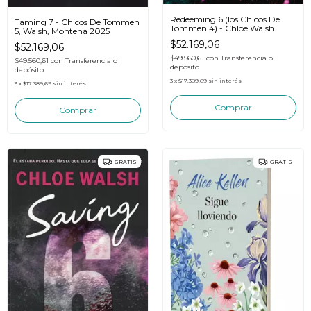
Redeeming 6 (los Chicos De
Taming 7 - Chicos De Tommen
Tommen 4) - Chloe Walsh
5, Walsh, Montena 2025
$52.169,06
$52.169,06
$49.560,61
con
Transferencia o
$49.560,61
con
Transferencia o
depósito
depósito
3
x
$17.389,69
sin interés
3
x
$17.389,69
sin interés
GRATIS
GRATIS