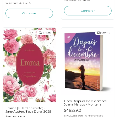
2
x
$22.512,00
sin interés
3
x
$19.233,33
sin interés
GRATIS
GRATIS
Libro Después De Diciembre -
Joana Marcus - Montena
Emma (el Jardín Secreto) -
$46.529,01
Jane Austen, Tapa Dura, 2025
$44.202,56
con
Transferencia o