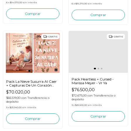
6
x
$14.070,00
sin interés
6
x
$15.270,00
sin interés
GRATIS
GRATIS
Pack Heartless + Cursed -
Pack La Nieve Susurra Al Caer
Marissa Meyer - Vr Ya
+ Capturas De Un Corazón
Roto
$76.500,00
$70.020,00
$72.675,00
con
Transferencia o
$66.519,00
con
Transferencia o
depósito
depósito
3
x
$25.500,00
sin interés
3
x
$23.340,00
sin interés