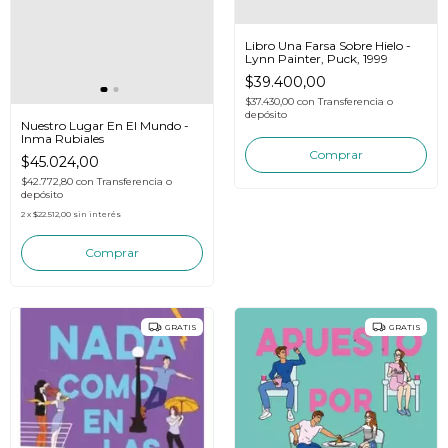
Libro Una Farsa Sobre Hielo -
Lynn Painter, Puck, 1999
$39.400,00
$37.430,00
con
Transferencia o
depósito
Nuestro Lugar En El Mundo -
Inma Rubiales
$45.024,00
$42.772,80
con
Transferencia o
depósito
2
x
$22.512,00
sin interés
GRATIS
GRATIS