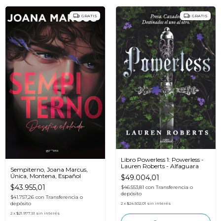
GRATIS
GRATIS
Libro Powerless 1: Powerless -
Lauren Roberts - Alfaguara
Sempiterno, Joana Marcus,
Única, Montena, Español
$49.004,01
$43.955,01
$46.553,81
con
Transferencia o
depósito
$41.757,26
con
Transferencia o
depósito
2
x
$24.502,01
sin interés
2
x
$21.977,51
sin interés