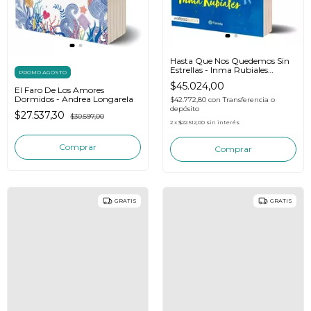
Hasta Que Nos Quedemos Sin
Estrellas - Inma Rubiales
PROMO AGOSTO
Planeta
$45.024,00
El Faro De Los Amores
Dormidos - Andrea Longarela
$42.772,80
con
Transferencia o
depósito
$27.537,30
$30.597,00
2
x
$22.512,00
sin interés
GRATIS
GRATIS