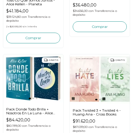
Todo Lo Que Somos Juntos -
Alice Kellen - Planeta
$36.480,00
$41.184,00
$34.656,00
con
Transferencia o
depósito
$39.124,80
con
Transferencia o
depósito
2
x
$20.592,00
sin interés
GRATIS
GRATIS
Pack Donde Todo Brilla +
Pack Twisted 3 + Twisted 4 -
Nosotros En La Luna - Alice
Huang Ana - Cross Books
Kellen
$84.420,00
$91.620,00
$80.199,00
con
Transferencia o
$87.039,00
con
Transferencia o
depósito
depósito