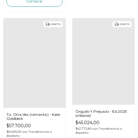
GRATIS
GRATIS
Orgullo Y Prejuicio - Ed.2025
Tú, Otra Vez (romantic) - Kate
(clásicos)
Goldbeck
$45.024,00
$57.700,00
$42.772,80
con
Transferencia o
$54.815,00
con
Transferencia o
depósito
depósito