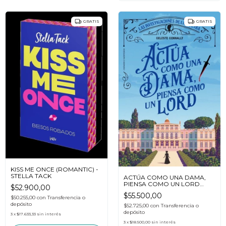
GRATIS
GRATIS
KISS ME ONCE (ROMANTIC) -
STELLA TACK
ACTÚA COMO UNA DAMA,
PIENSA COMO UN LORD
$52.900,00
(CRIMEN Y MISTERIO) -
$55.500,00
CELESTE CONNALLY
$50.255,00
con
Transferencia o
depósito
$52.725,00
con
Transferencia o
depósito
3
x
$17.633,33
sin interés
3
x
$18.500,00
sin interés