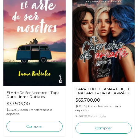
CAPRICHO DE AMARTE II , EL
El Arte De Ser Nosotros - Tapa
- NACARID PORTAL ARRÁEZ
Dura - Inma Rubiales
$63.700,00
$37.506,00
$60.515,00
con
Transferencia o
$35.630,70
con
Transferencia o
depósito
depósito
3
x
$21.233,33
sin interés