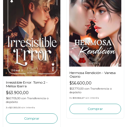
Hermosa Rendición - Vanesa
Osorio
Irresistible Error: Tomo 2 -
$56.600,00
Melisa Ibarra
$53.770,00
con
Transferencia o
$63.900,00
depósito
$60.705,00
con
Transferencia o
3
x
$18.866,67
sin interés
depósito
3
x
$21.300,00
sin interés