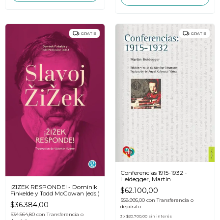
GRATIS
GRATIS
Conferencias 1915-1932 -
Heidegger, Martin
¡ZIZEK RESPONDE! - Dominik
$62.100,00
Finkelde y Todd McGowan (eds.)
$58.995,00
con
Transferencia o
$36.384,00
depósito
$34.564,80
con
Transferencia o
3
x
$20.700,00
sin interés