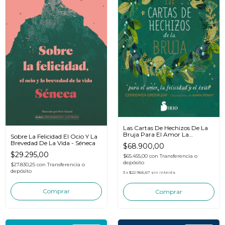
Las Cartas De Hechizos De La
Bruja Para El Amor La
Sobre La Felicidad El Ocio Y La
Felicidad
Brevedad De La Vida - Séneca
$68.900,00
$29.295,00
$65.455,00
con
Transferencia o
depósito
$27.830,25
con
Transferencia o
depósito
3
x
$22.966,67
sin interés