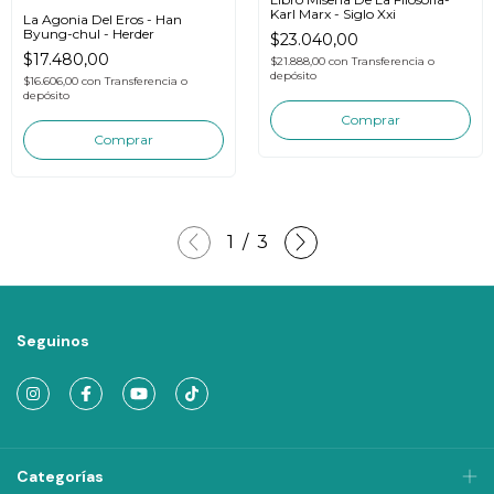
Karl Marx - Siglo Xxi
La Agonia Del Eros - Han
Byung-chul - Herder
$23.040,00
$17.480,00
$21.888,00
con
Transferencia o
depósito
$16.606,00
con
Transferencia o
depósito
1
/
3
Seguinos
Categorías