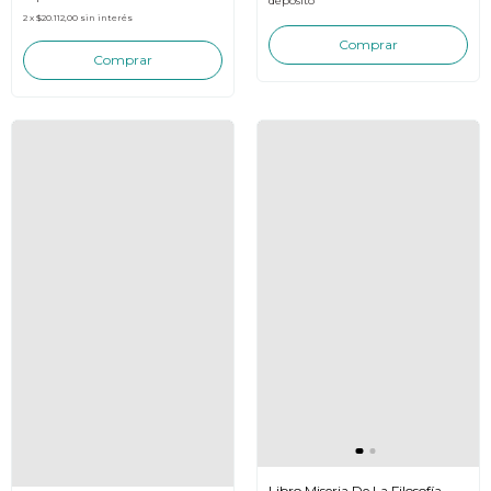
depósito
2
x
$20.112,00
sin interés
Libro Miseria De La Filosofía-