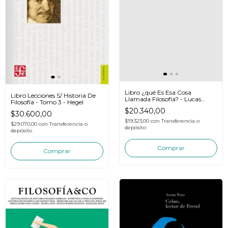
Libro ¿qué Es Esa Cosa
Libro Lecciones S/ Historia De
Llamada Filosofía? - Lucas
Filosofía - Tomo 3 - Hegel
Soares
$20.340,00
$30.600,00
$19.323,00
con
Transferencia o
$29.070,00
con
Transferencia o
depósito
depósito