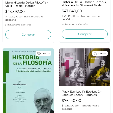
Historia De La Filosofía Tomo 3,
Libro Historia De La Filosofía -
Volumen 1 - Giovanni Reale
Vol Ii - Reale - Herder
$47.040,00
$43.392,00
$44.688,00
con
Transferencia o
$41.222,40
con
Transferencia o
depósito
depósito
2
x
$23.520,00
sin interés
2
x
$21.696,00
sin interés
GRATIS
GRATIS
Pack Escritos 1 Y Escritos 2 -
Jacques Lacan - Siglo Xxi
$76.140,00
$72.333,00
con
Transferencia o
depósito