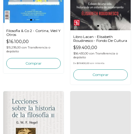
Filosofia & Co 2 - Cortina, Weil Y
Otros
Libro Lacan - Elisabeth
Roudinesco - Fondo De Cultura
$16.100,00
$59.400,00
$15.295,00
con
Transferencia o
depósito
$56.430,00
con
Transferencia o
depósito
3
x
$19.800,00
sin interés