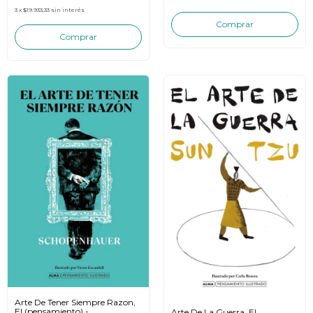
3
x
$19.933,33
sin interés
Arte De Tener Siempre Razon,
El (pensamiento) -
Arte De La Guerra, El