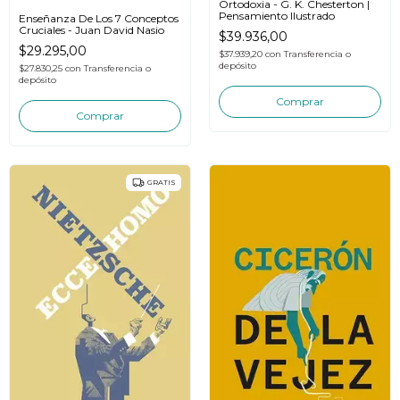
Ortodoxia - G. K. Chesterton |
Pensamiento Ilustrado
Enseñanza De Los 7 Conceptos
Cruciales - Juan David Nasio
$39.936,00
$29.295,00
$37.939,20
con
Transferencia o
depósito
$27.830,25
con
Transferencia o
depósito
GRATIS