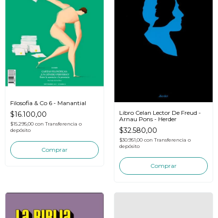
Filosofia & Co 6 - Manantial
Libro Celan Lector De Freud -
$16.100,00
Arnau Pons - Herder
$15.295,00
con
Transferencia o
$32.580,00
depósito
$30.951,00
con
Transferencia o
depósito