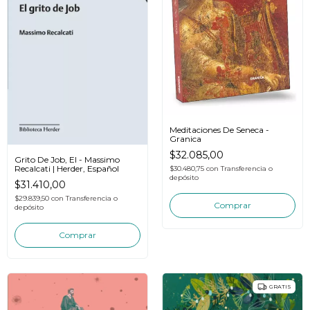
Meditaciones De Seneca -
Granica
$32.085,00
Grito De Job, El - Massimo
Recalcati | Herder, Español
$30.480,75
con
Transferencia o
depósito
$31.410,00
$29.839,50
con
Transferencia o
depósito
GRATIS