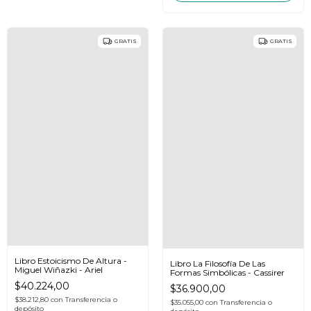
GRATIS
GRATIS
Libro Estoicismo De Altura -
Libro La Filosofía De Las
Miguel Wiñazki - Ariel
Formas Simbólicas - Cassirer
$40.224,00
$36.900,00
$38.212,80
con
Transferencia o
$35.055,00
con
Transferencia o
depósito