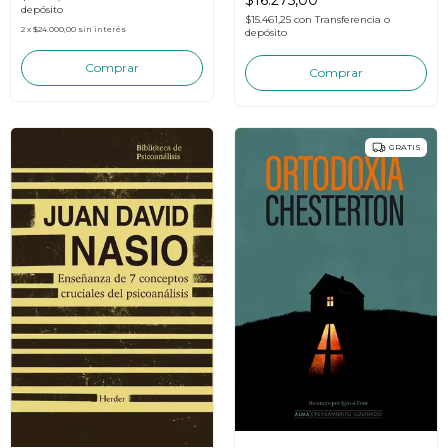
depósito
$15.461,25
con
Transferencia o
2
x
$24.000,00
sin interés
depósito
GRATIS