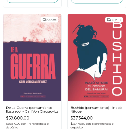
GRATIS
GRATIS
De La Guerra (pensamiento
Bushido (pensamiento) - Inazö
Ilustrado) - Carl Von Clausewitz
Nitobe
$59.800,00
$37.344,00
$56.810,00
con
Transferencia o
$35.476,80
con
Transferencia o
depósito
depósito