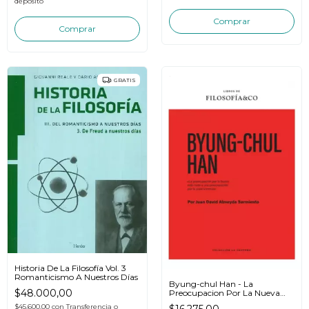
depósito
GRATIS
Historia De La Filosofía Vol. 3
Romanticismo A Nuestros Días
Byung-chul Han - La
$48.000,00
Preocupacion Por La Nueva
Vida
$45.600,00
con
Transferencia o
$16.275,00