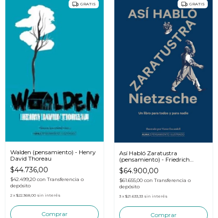
GRATIS
GRATIS
Walden (pensamiento) - Henry
Así Habló Zaratustra
David Thoreau
(pensamiento) - Friedrich
Nietzsche
$44.736,00
$64.900,00
$42.499,20
con
Transferencia o
$61.655,00
con
Transferencia o
depósito
depósito
2
x
$22.368,00
sin interés
3
x
$21.633,33
sin interés