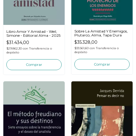
Sobre La Amistad Y Enemigos,
Libro Amor Y Amistad - Weil,
Plutarco, Alma, Tapa Dura
Simone - Editorial Alma - 2025
$35.328,00
$31.434,00
$33.561,60
con
Transferencia o
$29.862,30
con
Transferencia o
depósito
depósito