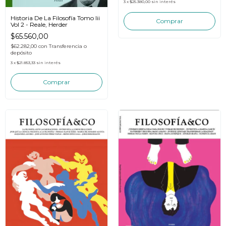
3
x
$25.380,00
sin interés
Historia De La Filosofía Tomo Iii
Vol 2 - Reale, Herder
$65.560,00
$62.282,00
con
Transferencia o
depósito
3
x
$21.853,33
sin interés