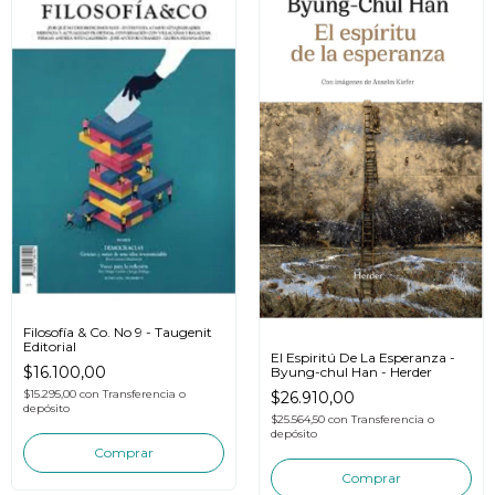
Filosofía & Co. No 9 - Taugenit
Editorial
El Espiritú De La Esperanza -
$16.100,00
Byung-chul Han - Herder
$15.295,00
con
Transferencia o
$26.910,00
depósito
$25.564,50
con
Transferencia o
depósito