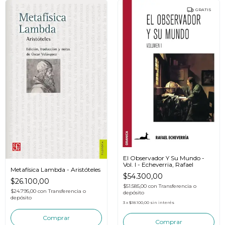
GRATIS
El Observador Y Su Mundo -
Vol. I - Echeverria, Rafael
Metafísica Lambda - Aristóteles
$54.300,00
$26.100,00
$51.585,00
con
Transferencia o
$24.795,00
con
Transferencia o
depósito
depósito
3
x
$18.100,00
sin interés