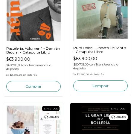
Puro Dolce - Donato De Santis
Pastelería: Volumen 1 - Damián
- Catapulta Libro
Betular - Catapulta Libro
$63.900,00
$63.900,00
$60.705,00
con
Transferencia o
$60.705,00
con
Transferencia o
depósito
depósito
3
x
$21.300,00
sin interés
3
x
$21.300,00
sin interés
SIN STOCK
SIN STOCK
GRATIS
GRATIS