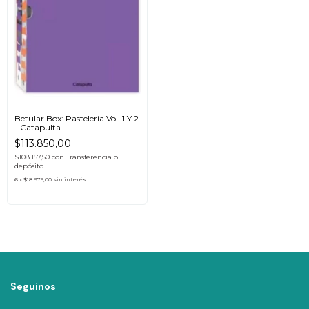
Betular Box: Pasteleria Vol. 1 Y 2
- Catapulta
$113.850,00
$108.157,50
con
Transferencia o
depósito
6
x
$18.975,00
sin interés
Seguinos