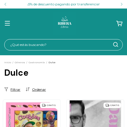
¡5% de descuento pagando por transferencia!
Inicio
/
Géneros
/
Gastronomía
/
Dulce
Dulce
Filtrar
Ordenar
GRATIS
GRATIS