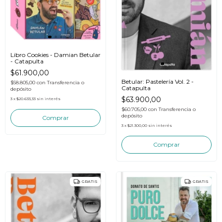
Libro Cookies - Damian Betular
- Catapulta
$61.900,00
Betular: Pastelería Vol. 2 -
$58.805,00
con
Transferencia o
Catapulta
depósito
$63.900,00
3
x
$20.633,33
sin interés
$60.705,00
con
Transferencia o
depósito
3
x
$21.300,00
sin interés
GRATIS
GRATIS