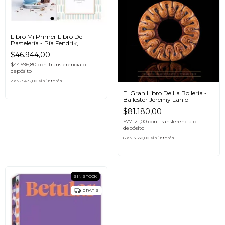
Libro Mi Primer Libro De
Pastelería - Pía Fendrik,
Catapulta
$46.944,00
$44.596,80
con
Transferencia o
depósito
2
x
$23.472,00
sin interés
El Gran Libro De La Bolleria -
Ballester Jeremy Lanio
$81.180,00
$77.121,00
con
Transferencia o
depósito
6
x
$13.530,00
sin interés
SIN STOCK
GRATIS