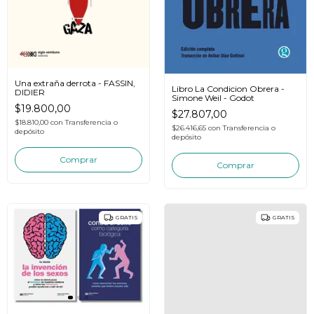
Una extraña derrota - FASSIN,
Libro La Condicion Obrera -
DIDIER
Simone Weil - Godot
$19.800,00
$27.807,00
$18.810,00
con
Transferencia o
$26.416,65
con
Transferencia o
depósito
depósito
GRATIS
GRATIS