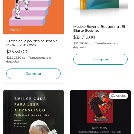
Modelo Beyond Budgeting , El -
Bjarte Bogsnes
$35.712,00
Crítica de la política educativa -
$33.926,40
con
Transferencia o
MORDUCHOWICZ,
depósito
ALEJANDRO
$26.550,00
$25.222,50
con
Transferencia o
depósito
GRATIS