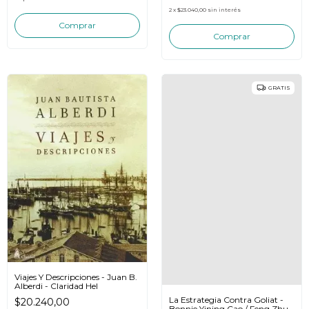
2
x
$23.040,00
sin interés
GRATIS
Viajes Y Descripciones - Juan B.
Alberdi - Claridad Hel
La Estrategia Contra Goliat -
$20.240,00
Bonnie Yining Cao / Feng Zhu