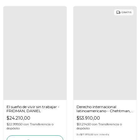
GRATIS
El sueño de vivir sin trabajar -
Derecho internacional
FRIDMAN, DANIEL
latinoamericano - Chehtman,
Huneeus y otros
$24.210,00
$53.910,00
$22.999,50
con
Transferencia o
$51.214,50
con
Transferencia o
depósito
depósito
3
x
$17.970,00
sin interés