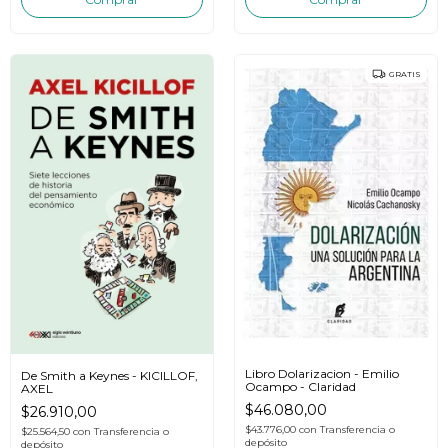
GRATIS
Libro Dolarizacion - Emilio
De Smith a Keynes - KICILLOF,
Ocampo - Claridad
AXEL
$46.080,00
$26.910,00
$43.776,00
con
Transferencia o
$25.564,50
con
Transferencia o
depósito
depósito