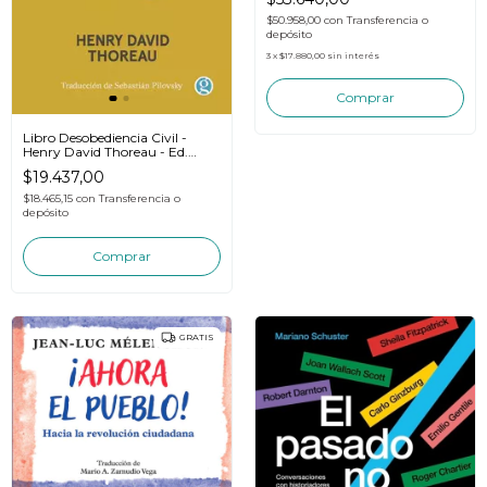
Editores
$50.958,00
con
Transferencia o
depósito
3
x
$17.880,00
sin interés
Libro Desobediencia Civil -
Henry David Thoreau - Ed.
Godot
$19.437,00
$18.465,15
con
Transferencia o
depósito
GRATIS