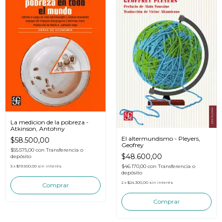
La medicion de la pobreza -
Atkinson, Antohny
El altermundismo - Pleyers,
$58.500,00
Geofrey
$55.575,00
con
Transferencia o
$48.600,00
depósito
$46.170,00
con
Transferencia o
3
x
$19.500,00
sin interés
depósito
2
x
$24.300,00
sin interés