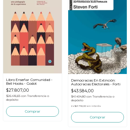
Libro Enseñar Comunidad -
Democracias En Extinción:
Bell Hooks - Godot
Autocracias Electorales - Forti
$27.807,00
$43.584,00
$26.416,65
con
Transferencia o
$41.404,80
con
Transferencia o
depósito
depósito
2
x
$21.792,00
sin interés