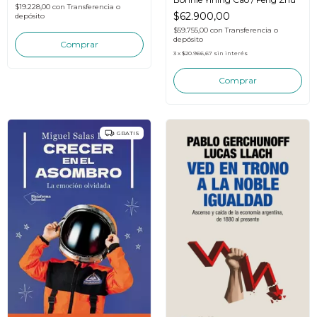
$19.228,00
con
Transferencia o
$62.900,00
depósito
$59.755,00
con
Transferencia o
depósito
3
x
$20.966,67
sin interés
GRATIS