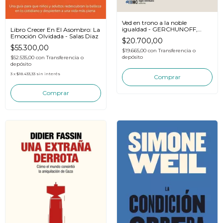
Ved en trono a la noble
igualdad - GERCHUNOFF,
Libro Crecer En El Asombro: La
LLACH
Emoción Olvidada - Salas Diaz
$20.700,00
$55.300,00
$19.665,00
con
Transferencia o
depósito
$52.535,00
con
Transferencia o
depósito
3
x
$18.433,33
sin interés