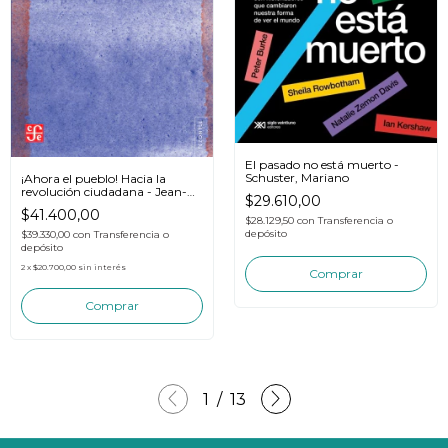
El pasado no está muerto -
Schuster, Mariano
¡Ahora el pueblo! Hacia la
revolución ciudadana - Jean-
$29.610,00
Luc Mélenchon
$41.400,00
$28.129,50
con
Transferencia o
depósito
$39.330,00
con
Transferencia o
depósito
2
x
$20.700,00
sin interés
1
/
13