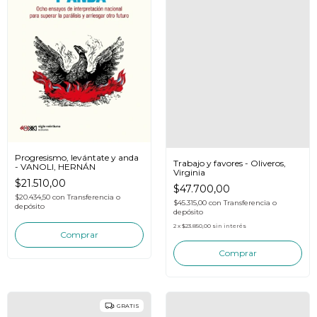
Progresismo, levántate y anda
Trabajo y favores - Oliveros,
- VANOLI, HERNÁN
Virginia
$21.510,00
$47.700,00
$20.434,50
con
Transferencia o
$45.315,00
con
Transferencia o
depósito
depósito
2
x
$23.850,00
sin interés
GRATIS