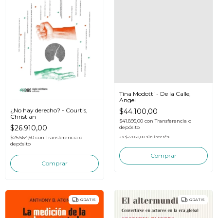
Tina Modotti - De la Calle,
Angel
¿No hay derecho? - Courtis,
$44.100,00
Christian
$41.895,00
con
Transferencia o
$26.910,00
depósito
$25.564,50
con
Transferencia o
2
x
$22.050,00
sin interés
depósito
GRATIS
GRATIS