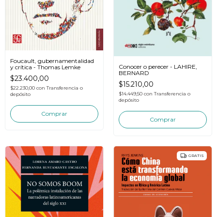
Foucault, gubernamentalidad
Conocer o perecer - LAHIRE,
y crítica - Thomas Lemke
BERNARD
$23.400,00
$15.210,00
$22.230,00
con
Transferencia o
$14.449,50
con
Transferencia o
depósito
depósito
GRATIS