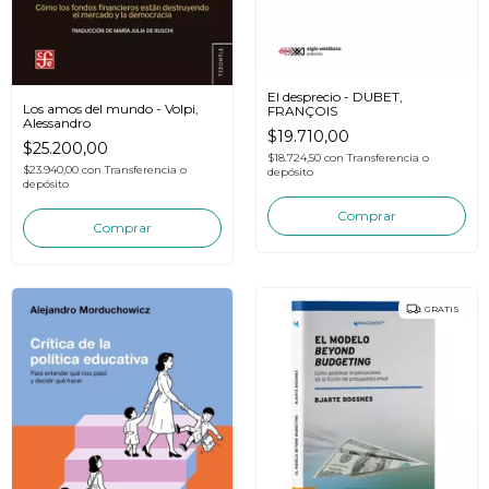
El desprecio - DUBET,
Los amos del mundo - Volpi,
FRANÇOIS
Alessandro
$19.710,00
$25.200,00
$18.724,50
con
Transferencia o
$23.940,00
con
Transferencia o
depósito
depósito
GRATIS