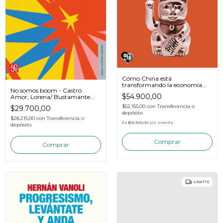
Cómo China está
transformando la economía
No somos boom - Castro
global - Jenkins, Rhys
$54.900,00
Amor, Lorena/ Bustamante
Escalona, Fernanda
$52.155,00
con
Transferencia o
$29.700,00
depósito
$28.215,00
con
Transferencia o
3
x
$18.300,00
sin interés
depósito
GRATIS