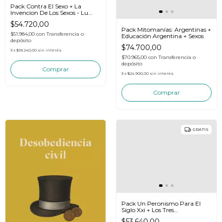
Pack Contra El Sexo + La
Invencion De Los Sexos - Lu
Ciccia
$54.720,00
Pack Mitomanías: Argentinas +
$51.984,00
con
Transferencia o
Educación Argentina + Sexos
depósito
$74.700,00
3
x
$18.240,00
sin interés
$70.965,00
con
Transferencia o
depósito
3
x
$24.900,00
sin interés
GRATIS
Pack Un Peronismo Para El
Siglo Xxi + Los Tres
Kirchnerismos - Siglo XXI
$53.640,00