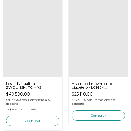
Los individualistas -
Historia del movimiento
ZWOLINSKI, TOMASI
piquetero - LONGA,
FRANCISCO TOMÁS
$40.500,00
$25.110,00
$38.475,00
con
Transferencia o
$23.854,50
con
Transferencia o
depósito
depósito
2
x
$20.250,00
sin interés