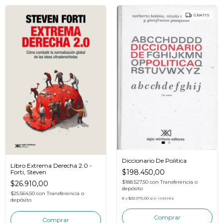
GRATIS
Diccionario De Politica
Libro Extrema Derecha 2.0 -
$198.450,00
Forti, Steven
$188.527,50
con
Transferencia o
$26.910,00
depósito
$25.564,50
con
Transferencia o
6
x
$33.075,00
sin interés
depósito