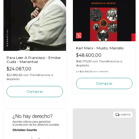
Karl Marx - Musto, Marcelo
$48.600,00
Para Leer A Francisco - Emilce
$46.170,00
con
Transferencia o
Cuda - Manantial
depósito
$24.087,00
2
x
$24.300,00
sin interés
$22.882,65
con
Transferencia o
depósito
GRATIS